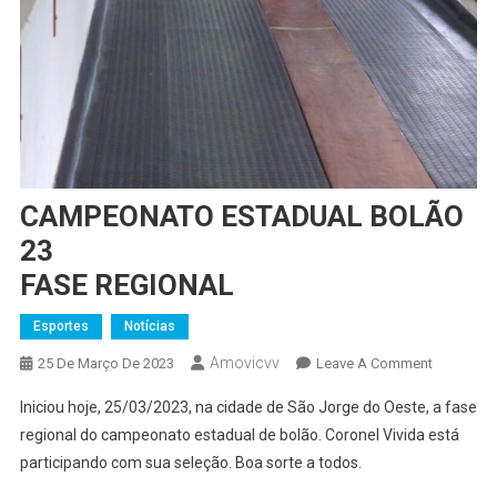
CAMPEONATO ESTADUAL BOLÃO
23
FASE REGIONAL
Esportes
Notícias
Amovicvv
On
25 De Março De 2023
Leave A Comment
CAMPEON
Iniciou hoje, 25/03/2023, na cidade de São Jorge do Oeste, a fase
ESTADUA
regional do campeonato estadual de bolão. Coronel Vivida está
BOLÃO
participando com sua seleção. Boa sorte a todos.
23
FASE