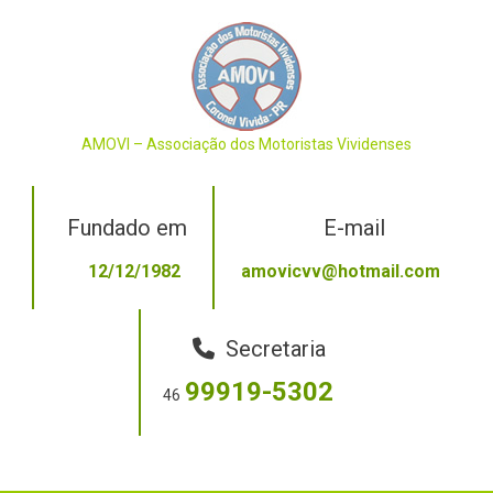
Skip
to
content
AMOVI – Associação dos Motoristas Vividenses
Fundado em
E-mail
12/12/1982
amovicvv@hotmail.com
Secretaria
99919-5302
46