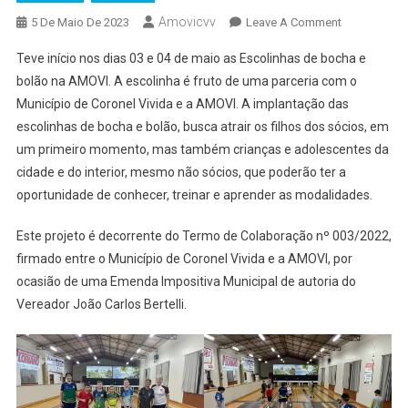
Amovicvv
On
5 De Maio De 2023
Leave A Comment
BOCHA
Teve início nos dias 03 e 04 de maio as Escolinhas de bocha e
E
bolão na AMOVI. A escolinha é fruto de uma parceria com o
BOLÃO
Município de Coronel Vivida e a AMOVI. A implantação das
PARA TODO
escolinhas de bocha e bolão, busca atrair os filhos dos sócios, em
um primeiro momento, mas também crianças e adolescentes da
cidade e do interior, mesmo não sócios, que poderão ter a
oportunidade de conhecer, treinar e aprender as modalidades.
Este projeto é decorrente do Termo de Colaboração nº 003/2022,
firmado entre o Município de Coronel Vivida e a AMOVI, por
ocasião de uma Emenda Impositiva Municipal de autoria do
Vereador João Carlos Bertelli.