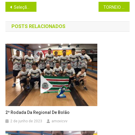
Navegação
Seleção de Coronel Vivida de Bolão de casais é campeã do Estado do Paraná.
TORNEIO DE BOLÃO 23 EM MARMELEIRO – QUINTETOS
de
POSTS RELACIONADOS
Post
2ª Rodada Da Regional De Bolão
2 de junho de 2023
amovicvv