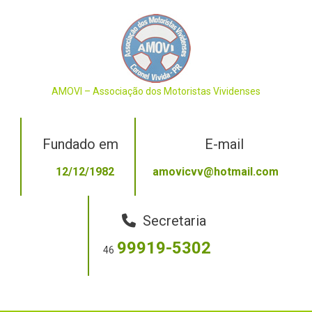
Skip
to
content
AMOVI – Associação dos Motoristas Vividenses
Fundado em
E-mail
12/12/1982
amovicvv@hotmail.com
Secretaria
99919-5302
46