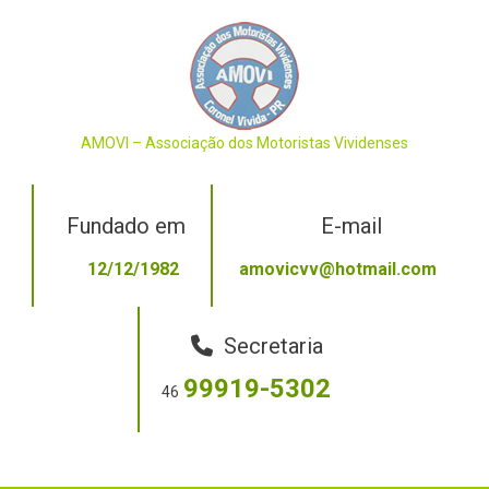
Skip
to
content
AMOVI – Associação dos Motoristas Vividenses
Fundado em
E-mail
12/12/1982
amovicvv@hotmail.com
Secretaria
99919-5302
46