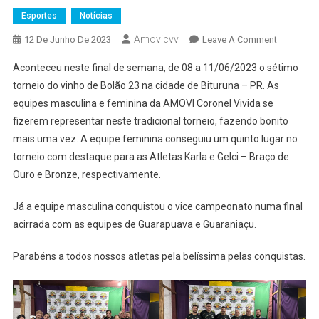
Esportes
Notícias
Amovicvv
On
12 De Junho De 2023
Leave A Comment
7º
Aconteceu neste final de semana, de 08 a 11/06/2023 o sétimo
TORNEIO
torneio do vinho de Bolão 23 na cidade de Bituruna – PR. As
DO
equipes masculina e feminina da AMOVI Coronel Vivida se
VINHO
fizerem representar neste tradicional torneio, fazendo bonito
DE
BITURUNA
mais uma vez. A equipe feminina conseguiu um quinto lugar no
PR
torneio com destaque para as Atletas Karla e Gelci – Braço de
Ouro e Bronze, respectivamente.
Já a equipe masculina conquistou o vice campeonato numa final
acirrada com as equipes de Guarapuava e Guaraniaçu.
Parabéns a todos nossos atletas pela belíssima pelas conquistas.